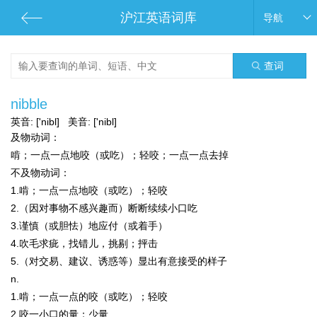
沪江英语词库
导航
查词
nibble
英音:
['nibl]
美音:
['nibl]
及物动词：
啃；一点一点地咬（或吃）；轻咬；一点一点去掉
不及物动词：
1.啃；一点一点地咬（或吃）；轻咬
2.（因对事物不感兴趣而）断断续续小口吃
3.谨慎（或胆怯）地应付（或着手）
4.吹毛求疵，找错儿，挑剔；抨击
5.（对交易、建议、诱惑等）显出有意接受的样子
n.
1.啃；一点一点的咬（或吃）；轻咬
2.咬一小口的量；少量