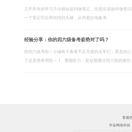
几乎所有的学习方法都会提到做笔记，但是应该如何做笔记
一下笔记可以帮你找到头绪，从而更好地备考。
经验分享：你的四六级备考姿势对了吗？
快四六级考啦！小编每天看着手足无措的水军们，甚是担心
下还是很有用哒～ 1、重视听力，是短期通过四六级的捷径
客服热线
学金网络科技