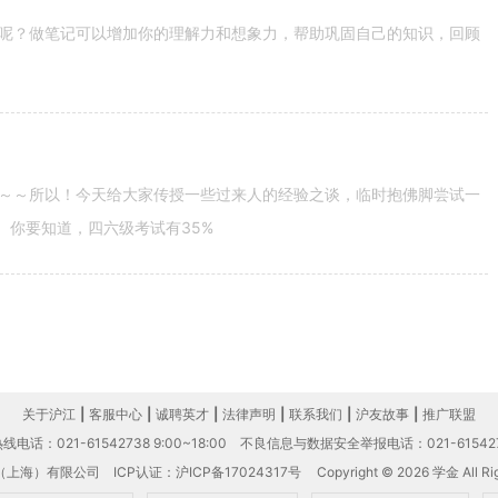
呢？做笔记可以增加你的理解力和想象力，帮助巩固自己的知识，回顾
～～所以！今天给大家传授一些过来人的经验之谈，临时抱佛脚尝试一
。你要知道，四六级考试有35%
关于沪江
|
客服中心
|
诚聘英才
|
法律声明
|
联系我们
|
沪友故事
|
推广联盟
电话：021-61542738 9:00~18:00
不良信息与数据安全举报电话：021-61542
（上海）有限公司
ICP认证：沪ICP备17024317号
Copyright © 2026 学金 All Rig