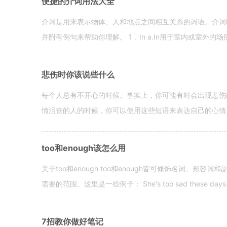
便捷的介词用法大全
介词是用来表示物体、人和地点之间相互关系的词语。介词i
并附有例句来帮助你理解。 1．In a.In用于室内或室外的场所。 in a
悲伤时你该说些什么
每个人总有不开心的时候。事实上，你可能有时会出现悲伤
情沮丧的人的时候，你可以使用这些短语来表达自己的心情。 hen yo
too和enough该怎么用
关于too和enough too和enough皆可修饰名词、形
需要的范围。这里是一些例子： She's too sad these days. I o
7招教你做好笔记