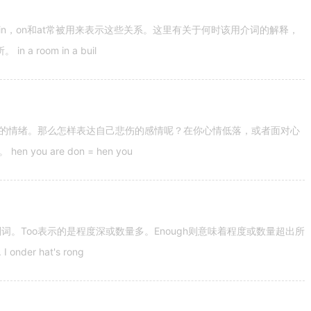
n，on和at常被用来表示这些关系。这里有关于何时该用介词的解释，
 room in a buil
的情绪。那么怎样表达自己悲伤的感情呢？在你心情低落，或者面对心
u are don = hen you
容词和副词。Too表示的是程度深或数量多。Enough则意味着程度或数量超出所
nder hat's rong