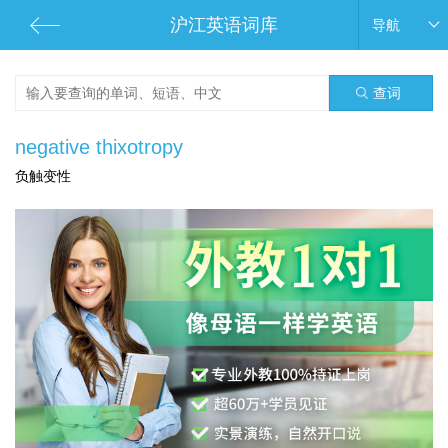
沪江英语词库
导航
查词
negative thixotropy
负触变性