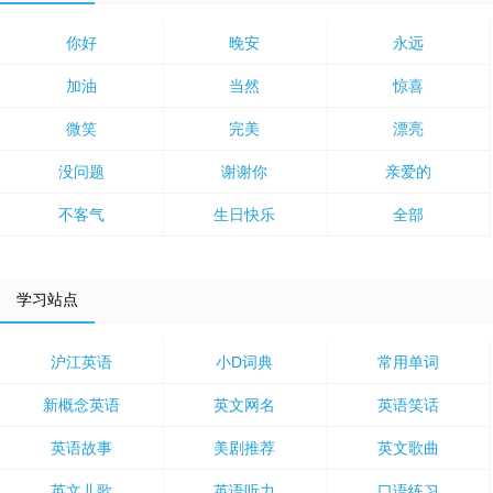
你好
晚安
永远
加油
当然
惊喜
微笑
完美
漂亮
没问题
谢谢你
亲爱的
不客气
生日快乐
全部
学习站点
沪江英语
小D词典
常用单词
新概念英语
英文网名
英语笑话
英语故事
美剧推荐
英文歌曲
英文儿歌
英语听力
口语练习