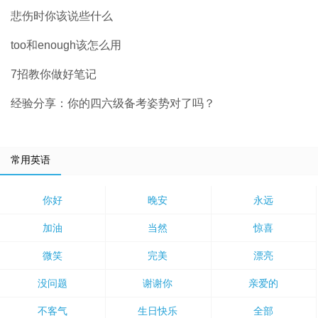
悲伤时你该说些什么
too和enough该怎么用
7招教你做好笔记
经验分享：你的四六级备考姿势对了吗？
常用英语
你好
晚安
永远
加油
当然
惊喜
微笑
完美
漂亮
没问题
谢谢你
亲爱的
不客气
生日快乐
全部