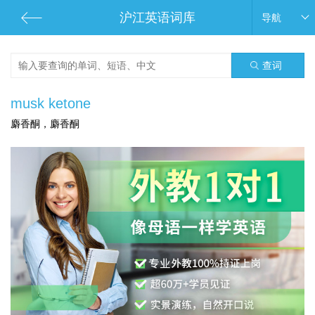
沪江英语词库
导航
查词
musk ketone
麝香酮，麝香酮