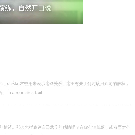
n，on和at常被用来表示这些关系。这里有关于何时该用介词的解释，
 room in a buil
的情绪。那么怎样表达自己悲伤的感情呢？在你心情低落，或者面对心