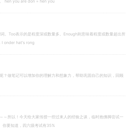
u are don = hen you
容词和副词。Too表示的是程度深或数量多。Enough则意味着程度或数量超出所
nder hat's rong
呢？做笔记可以增加你的理解力和想象力，帮助巩固自己的知识，回顾
～～所以！今天给大家传授一些过来人的经验之谈，临时抱佛脚尝试一
。你要知道，四六级考试有35%