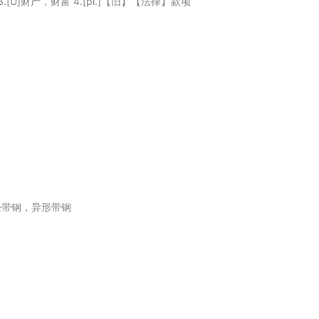
 3.[U]财产，财富 4.[pl.]【旧】【法律】款项
条带钢，异形带钢