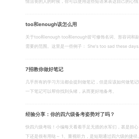
情沮丧的人的时候，你可以使用这些短语来表达自己的心情。 hen yo
too和enough该怎么用
关于too和enough too和enough皆可修饰名词、形
需要的范围。这里是一些例子： She's too sad these days. I o
7招教你做好笔记
几乎所有的学习方法都会提到做笔记，但是应该如何做笔记
一下笔记可以帮你找到头绪，从而更好地备考。
经验分享：你的四六级备考姿势对了吗？
快四六级考啦！小编每天看着手足无措的水军们，甚是担心
下还是很有用哒～ 1、重视听力，是短期通过四六级的捷径