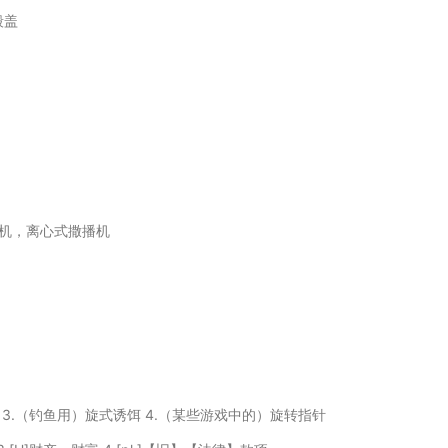
毂盖
机，离心式撒播机
转球 3.（钓鱼用）旋式诱饵 4.（某些游戏中的）旋转指针