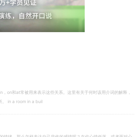
n，on和at常被用来表示这些关系。这里有关于何时该用介词的解释，
 room in a buil
的情绪。那么怎样表达自己悲伤的感情呢？在你心情低落，或者面对心