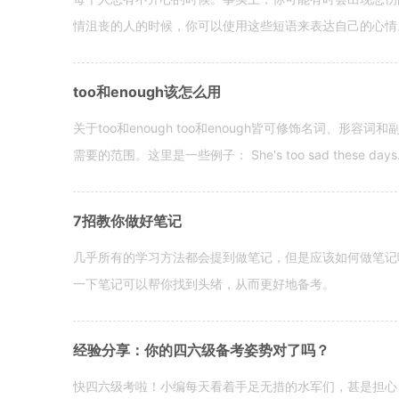
情沮丧的人的时候，你可以使用这些短语来表达自己的心情。 hen yo
too和enough该怎么用
关于too和enough too和enough皆可修饰名词、形
需要的范围。这里是一些例子： She's too sad these days. I o
7招教你做好笔记
几乎所有的学习方法都会提到做笔记，但是应该如何做笔记
一下笔记可以帮你找到头绪，从而更好地备考。
经验分享：你的四六级备考姿势对了吗？
快四六级考啦！小编每天看着手足无措的水军们，甚是担心