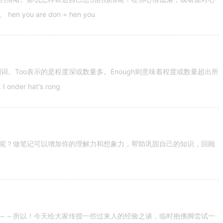
u are don = hen you
容词和副词。Too表示的是程度深或数量多。Enough则意味着程度或数量超出所
nder hat's rong
呢？做笔记可以增加你的理解力和想象力，帮助巩固自己的知识，回顾
～～所以！今天给大家传授一些过来人的经验之谈，临时抱佛脚尝试一