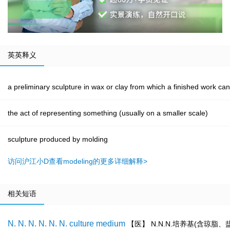
英英释义
a preliminary sculpture in wax or clay from which a finished work ca
the act of representing something (usually on a smaller scale)
sculpture produced by molding
访问沪江小D查看modeling的更多详细解释>
相关短语
N. N. N. N. N. N. culture medium
【医】 N.N.N.培养基(含琼脂