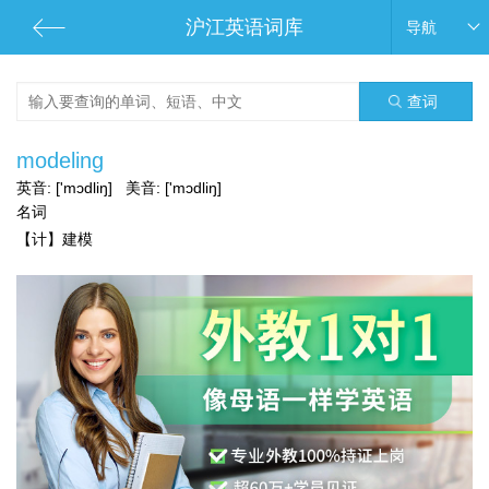
沪江英语词库
导航
查词
modeling
英音:
['mɔdliŋ]
美音:
['mɔdliŋ]
名词
【计】建模