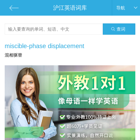
沪江英语词库
导航
查词
miscible-phase displacement
混相驱替