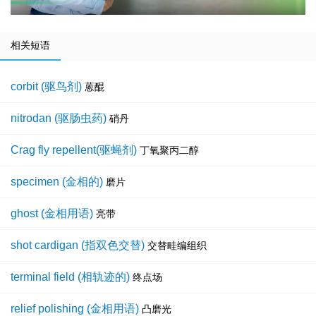
相关短语
corbit (驱鸟剂)
蒽醌
nitrodan (驱肠虫药)
硝丹
Crag fly repellent(驱蝇剂)
丁氧聚丙二醇
specimen (金相的)
磨片
ghost (金相用语)
亮带
shot cardigan (指双色交替)
交替畦编组织
terminal field (相轨迹的)
终点场
relief polishing (金相用语)
凸磨光