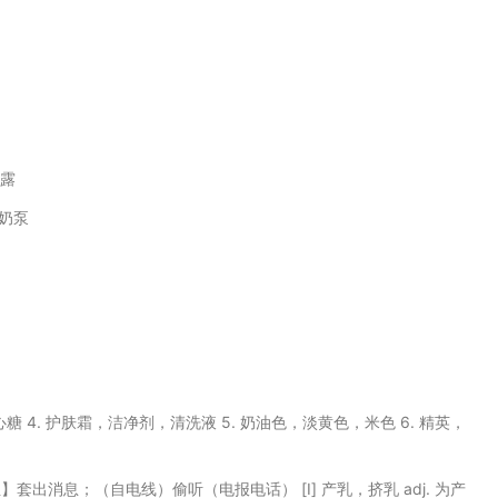
露
奶泵
奶油夹心糖 4. 护肤霜，洁净剂，清洗液 5. 奶油色，淡黄色，米色 6. 精英，
 2.【俚】套出消息；（自电线）偷听（电报电话） [I] 产乳，挤乳 adj. 为产