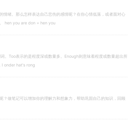
的情绪。那么怎样表达自己悲伤的感情呢？在你心情低落，或者面对心
u are don = hen you
容词和副词。Too表示的是程度深或数量多。Enough则意味着程度或数量超出所
nder hat's rong
呢？做笔记可以增加你的理解力和想象力，帮助巩固自己的知识，回顾