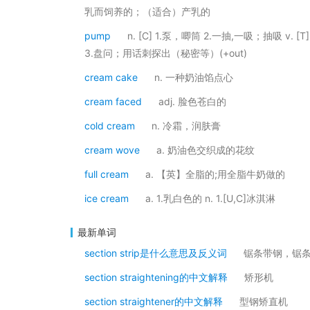
乳而饲养的；（适合）产乳的
pump
n. [C] 1.泵，唧筒 2.一抽,一吸；抽吸 v
3.盘问；用话刺探出（秘密等）(+out)
cream cake
n. 一种奶油馅点心
cream faced
adj. 脸色苍白的
cold cream
n. 冷霜，润肤膏
cream wove
a. 奶油色交织成的花纹
full cream
a. 【英】全脂的;用全脂牛奶做的
ice cream
a. 1.乳白色的 n. 1.[U,C]冰淇淋
最新单词
section strip是什么意思及反义词
锯条带钢，锯
section straightening的中文解释
矫形机
section straightener的中文解释
型钢矫直机