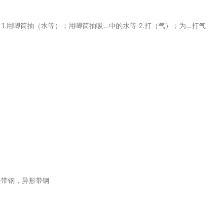
. [T] 1.用唧筒抽（水等）；用唧筒抽吸...中的水等 2.打（气）；为...打气
条带钢，异形带钢