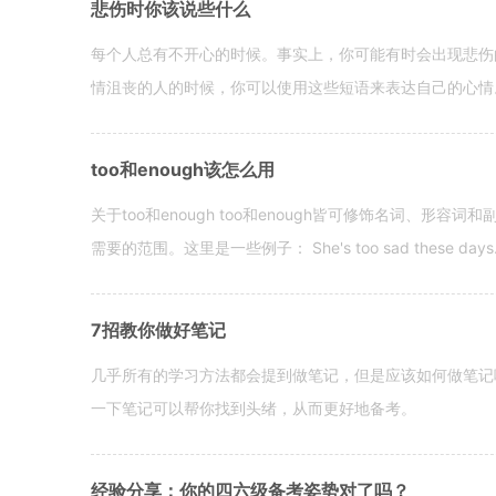
悲伤时你该说些什么
每个人总有不开心的时候。事实上，你可能有时会出现悲伤
情沮丧的人的时候，你可以使用这些短语来表达自己的心情。 hen yo
too和enough该怎么用
关于too和enough too和enough皆可修饰名词、形
需要的范围。这里是一些例子： She's too sad these days. I o
7招教你做好笔记
几乎所有的学习方法都会提到做笔记，但是应该如何做笔记
一下笔记可以帮你找到头绪，从而更好地备考。
经验分享：你的四六级备考姿势对了吗？