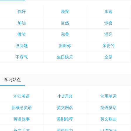
你好
晚安
永远
加油
当然
惊喜
微笑
完美
漂亮
没问题
谢谢你
亲爱的
不客气
生日快乐
全部
学习站点
沪江英语
小D词典
常用单词
新概念英语
英文网名
英语笑话
英语故事
美剧推荐
英文歌曲
英文儿歌
英语听力
口语练习