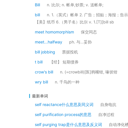
Bill
n. 比尔; n. 帐单,钞票; v. 送帐单;
bill
n. 1.（英式）帐单 2. 广告；招贴；海报；
【美】纸币 6.（男子名）比尔 v. 1.[T][bill sb
meet homomorphism
保交同态
meet...halfway
ph. 与...妥协
bill jobbing
票据投机
t bill
【经】 短期债券
crow's bill
n. (=crowbill)[医]鸦嘴钳, 喙状钳
wry bill
n. 千鸟的一种
最新单词
self reactance什么意思及同义词
自身电抗
self purification process的意思
自净过程
self purging trap是什么意思及反义词
自动净化