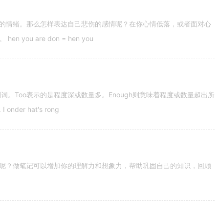
的情绪。那么怎样表达自己悲伤的感情呢？在你心情低落，或者面对心
u are don = hen you
容词和副词。Too表示的是程度深或数量多。Enough则意味着程度或数量超出所
nder hat's rong
呢？做笔记可以增加你的理解力和想象力，帮助巩固自己的知识，回顾