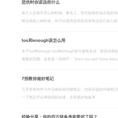
悲伤时你该说些什么
每个人总有不开心的时候。事实上，你可能有时会出现悲伤
情沮丧的人的时候，你可以使用这些短语来表达自己的心情。 hen yo
too和enough该怎么用
关于too和enough too和enough皆可修饰名词、形
需要的范围。这里是一些例子： She's too sad these days. I o
7招教你做好笔记
几乎所有的学习方法都会提到做笔记，但是应该如何做笔记
一下笔记可以帮你找到头绪，从而更好地备考。
经验分享：你的四六级备考姿势对了吗？