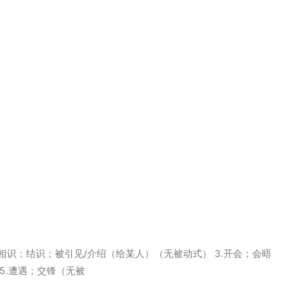
） 2.相识；结识；被引见/介绍（给某人）（无被动式） 3.开会；会晤
5.遭遇；交锋（无被