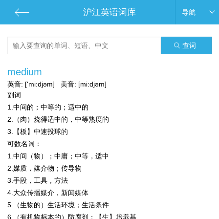
沪江英语词库
导航
查词
medium
英音:
['mi:djəm]
美音:
[mi:djəm]
副词
1.中间的；中等的；适中的
2.（肉）烧得适中的，中等熟度的
3.【板】中速投球的
可数名词：
1.中间（物）；中庸；中等，适中
2.媒质，媒介物；传导物
3.手段，工具，方法
4.大众传播媒介，新闻媒体
5.（生物的）生活环境；生活条件
6.（有机物标本的）防腐剂；【生】培养基