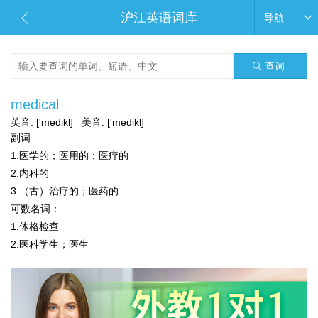
沪江英语词库
导航
查词
medical
英音:
['medikl]
美音:
['medikl]
副词
1.医学的；医用的；医疗的
2.内科的
3.（古）治疗的；医药的
可数名词：
1.体格检查
2.医科学生；医生