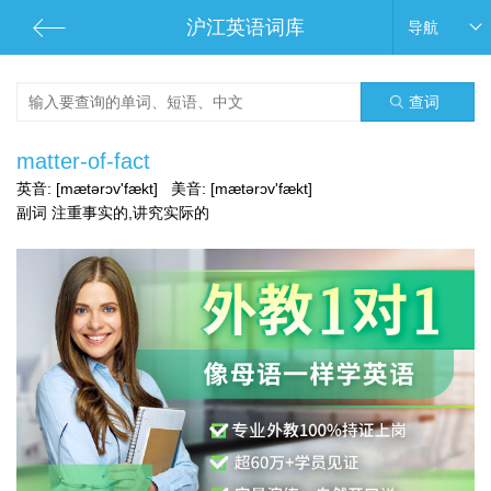
沪江英语词库
导航
查词
matter-of-fact
英音:
[mætərɔv'fækt]
美音:
[mætərɔv'fækt]
副词 注重事实的,讲究实际的