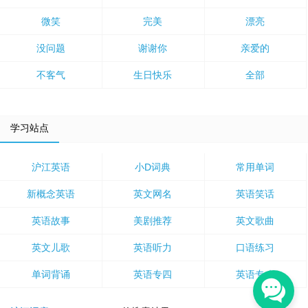
微笑
完美
漂亮
没问题
谢谢你
亲爱的
不客气
生日快乐
全部
学习站点
沪江英语
小D词典
常用单词
新概念英语
英文网名
英语笑话
英语故事
美剧推荐
英文歌曲
英文儿歌
英语听力
口语练习
单词背诵
英语专四
英语专八