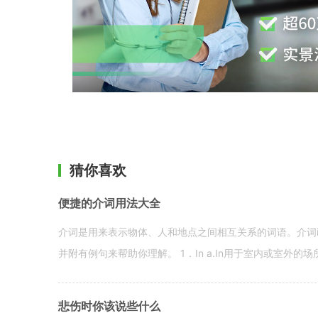
猜你喜欢
便捷的介词用法大全
介词是用来表示物体、人和地点之间相互关系的词语。介词i
并附有例句来帮助你理解。 1．In a.In用于室内或室外的场所。 in a
悲伤时你该说些什么