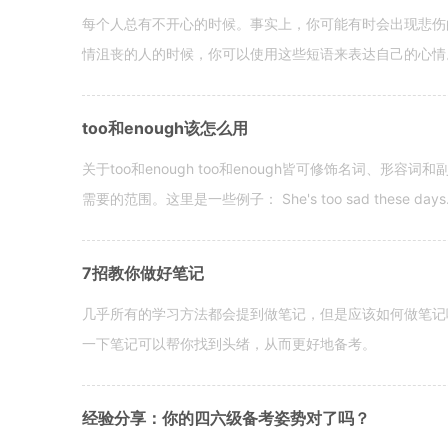
每个人总有不开心的时候。事实上，你可能有时会出现悲伤
情沮丧的人的时候，你可以使用这些短语来表达自己的心情。 hen yo
too和enough该怎么用
关于too和enough too和enough皆可修饰名词、形
需要的范围。这里是一些例子： She's too sad these days. I o
7招教你做好笔记
几乎所有的学习方法都会提到做笔记，但是应该如何做笔记
一下笔记可以帮你找到头绪，从而更好地备考。
经验分享：你的四六级备考姿势对了吗？