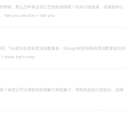
的情绪。那么怎样表达自己悲伤的感情呢？在你心情低落，或者面对心
u are don = hen you
容词和副词。Too表示的是程度深或数量多。Enough则意味着程度或数量超出所
nder hat's rong
呢？做笔记可以增加你的理解力和想象力，帮助巩固自己的知识，回顾