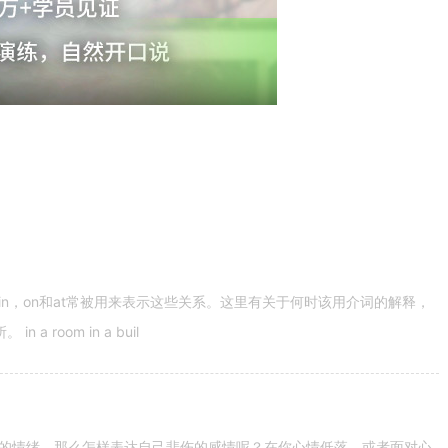
n，on和at常被用来表示这些关系。这里有关于何时该用介词的解释，
 room in a buil
的情绪。那么怎样表达自己悲伤的感情呢？在你心情低落，或者面对心