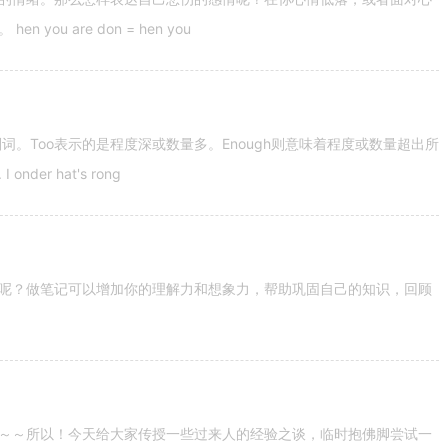
u are don = hen you
容词和副词。Too表示的是程度深或数量多。Enough则意味着程度或数量超出所
nder hat's rong
呢？做笔记可以增加你的理解力和想象力，帮助巩固自己的知识，回顾
～～所以！今天给大家传授一些过来人的经验之谈，临时抱佛脚尝试一