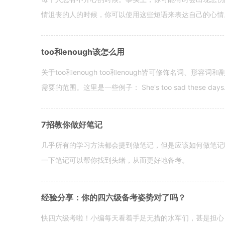
情沮丧的人的时候，你可以使用这些短语来表达自己的心情。 hen yo
too和enough该怎么用
关于too和enough too和enough皆可修饰名词、形
需要的范围。这里是一些例子： She's too sad these days. I o
7招教你做好笔记
几乎所有的学习方法都会提到做笔记，但是应该如何做笔记
一下笔记可以帮你找到头绪，从而更好地备考。
经验分享：你的四六级备考姿势对了吗？
快四六级考啦！小编每天看着手足无措的水军们，甚是担心