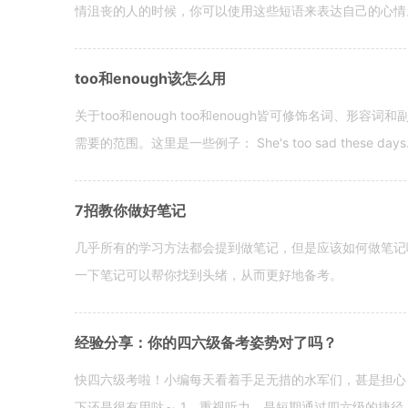
情沮丧的人的时候，你可以使用这些短语来表达自己的心情。 hen yo
too和enough该怎么用
关于too和enough too和enough皆可修饰名词、形
需要的范围。这里是一些例子： She's too sad these days. I o
7招教你做好笔记
几乎所有的学习方法都会提到做笔记，但是应该如何做笔记
一下笔记可以帮你找到头绪，从而更好地备考。
经验分享：你的四六级备考姿势对了吗？
快四六级考啦！小编每天看着手足无措的水军们，甚是担心
下还是很有用哒～ 1、重视听力，是短期通过四六级的捷径