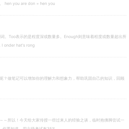
u are don = hen you
容词和副词。Too表示的是程度深或数量多。Enough则意味着程度或数量超出所
nder hat's rong
呢？做笔记可以增加你的理解力和想象力，帮助巩固自己的知识，回顾
～～所以！今天给大家传授一些过来人的经验之谈，临时抱佛脚尝试一
。你要知道，四六级考试有35%