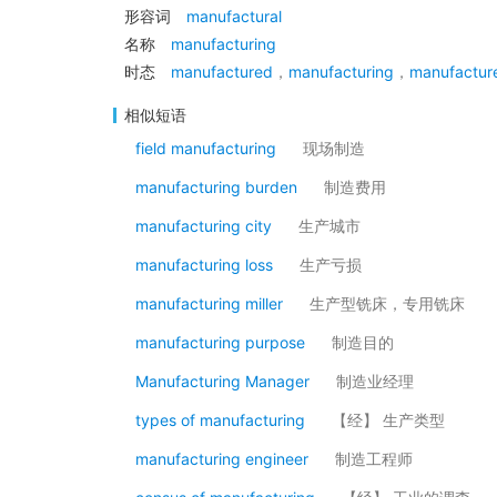
形容词
manufactural
名称
manufacturing
时态
manufactured
，
manufacturing
，
manufactur
相似短语
field manufacturing
现场制造
manufacturing burden
制造费用
manufacturing city
生产城市
manufacturing loss
生产亏损
manufacturing miller
生产型铣床，专用铣床
manufacturing purpose
制造目的
Manufacturing Manager
制造业经理
types of manufacturing
【经】 生产类型
manufacturing engineer
制造工程师