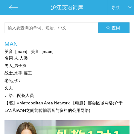
沪江英语词库
导航
查词
MAN
英音:
[mæn]
美音:
[mæn]
名词 人,人类
男人,男子汉
战士,水手,雇工
老兄,伙计
丈夫
v. 给…配备人员
【缩】=Metropolitan Area Network 【电脑】都会区域网络(介于
LAN和WAN之间能传输语音与资料的公用网络)