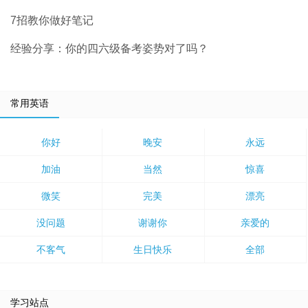
7招教你做好笔记
经验分享：你的四六级备考姿势对了吗？
常用英语
你好
晚安
永远
加油
当然
惊喜
微笑
完美
漂亮
没问题
谢谢你
亲爱的
不客气
生日快乐
全部
学习站点