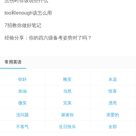
悲伤时你该说些什么
too和enough该怎么用
7招教你做好笔记
经验分享：你的四六级备考姿势对了吗？
常用英语
你好
晚安
永远
加油
当然
惊喜
微笑
完美
漂亮
没问题
谢谢你
亲爱的
不客气
生日快乐
全部