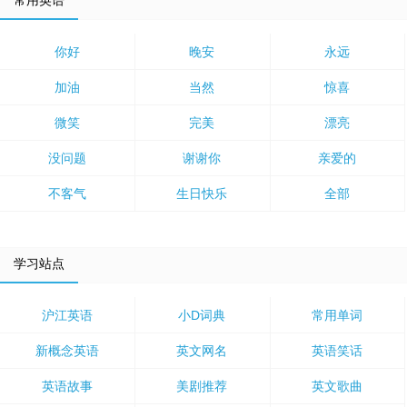
常用英语
你好
晚安
永远
加油
当然
惊喜
微笑
完美
漂亮
没问题
谢谢你
亲爱的
不客气
生日快乐
全部
学习站点
沪江英语
小D词典
常用单词
新概念英语
英文网名
英语笑话
英语故事
美剧推荐
英文歌曲