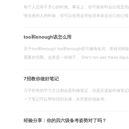
每个人总有不开心的时候。事实上，你可能有时会出现悲伤
情沮丧的人的时候，你可以使用这些短语来表达自己的心情。 hen yo
too和enough该怎么用
关于too和enough too和enough皆可修饰名词、形
需要的范围。这里是一些例子： She's too sad these days. I o
7招教你做好笔记
几乎所有的学习方法都会提到做笔记，但是应该如何做笔记
一下笔记可以帮你找到头绪，从而更好地备考。
经验分享：你的四六级备考姿势对了吗？