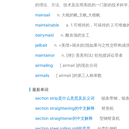
的理论、方法、技术及应用系统的一门新的技术科学
mainsail
n. 大桅的帆,主帆,大桅帆
maintainable
a. 1.可维持的，可保持的 2.可维
dairymaid
n. 酪农场的女工
jailbait
n. <美俚>祸水妞(指如果与之性交即构成
maintainor
n. [律]( 英美刑法) 犯包揽诉讼罪者
airmailing
[ airmail ]的现在分词
airmails
[ airmail ]的第三人称单数
最新单词
section strip是什么意思及反义词
锯条带钢，锯
section straightening的中文解释
矫形机
section straightener的中文解释
型钢矫直机
section steel rolling mill的意思
分类轧钢机