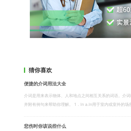
猜你喜欢
便捷的介词用法大全
介词是用来表示物体、人和地点之间相互关系的词语。介词i
并附有例句来帮助你理解。 1．In a.In用于室内或室外的场所。 in a
悲伤时你该说些什么