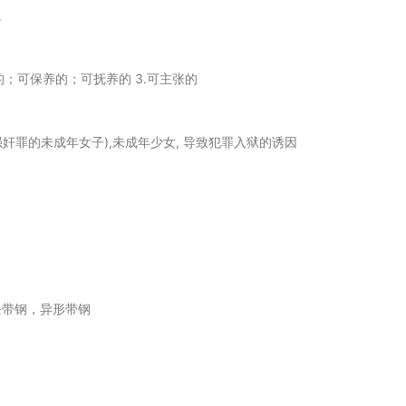
。
修的；可保养的；可抚养的 3.可主张的
强奸罪的未成年女子),未成年少女, 导致犯罪入狱的诱因
条带钢，异形带钢