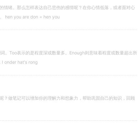
的情绪。那么怎样表达自己悲伤的感情呢？在你心情低落，或者面对心
u are don = hen you
容词和副词。Too表示的是程度深或数量多。Enough则意味着程度或数量超出所
nder hat's rong
呢？做笔记可以增加你的理解力和想象力，帮助巩固自己的知识，回顾