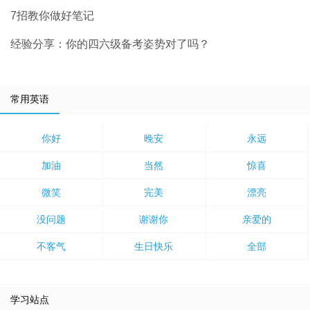
7招教你做好笔记
经验分享：你的四六级备考姿势对了吗？
常用英语
你好
晚安
永远
加油
当然
惊喜
微笑
完美
漂亮
没问题
谢谢你
亲爱的
不客气
生日快乐
全部
学习站点