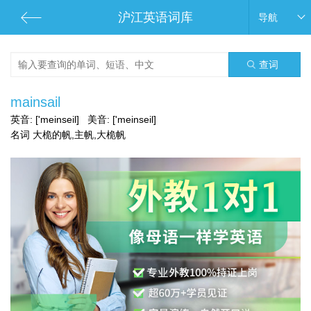
沪江英语词库
导航
查词
mainsail
英音:
['meinseil]
美音:
['meinseil]
名词 大桅的帆,主帆,大桅帆