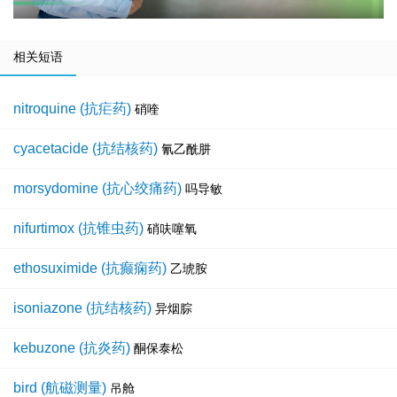
相关短语
nitroquine (抗疟药)
硝喹
cyacetacide (抗结核药)
氰乙酰肼
morsydomine (抗心绞痛药)
吗导敏
nifurtimox (抗锥虫药)
硝呋噻氧
ethosuximide (抗癫痫药)
乙琥胺
isoniazone (抗结核药)
异烟腙
kebuzone (抗炎药)
酮保泰松
bird (航磁测量)
吊舱