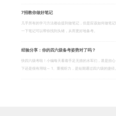
7招教你做好笔记
几乎所有的学习方法都会提到做笔记，但是应该如何做笔记
一下笔记可以帮你找到头绪，从而更好地备考。
经验分享：你的四六级备考姿势对了吗？
快四六级考啦！小编每天看着手足无措的水军们，甚是担心
下还是很有用哒～ 1、重视听力，是短期通过四六级的捷径