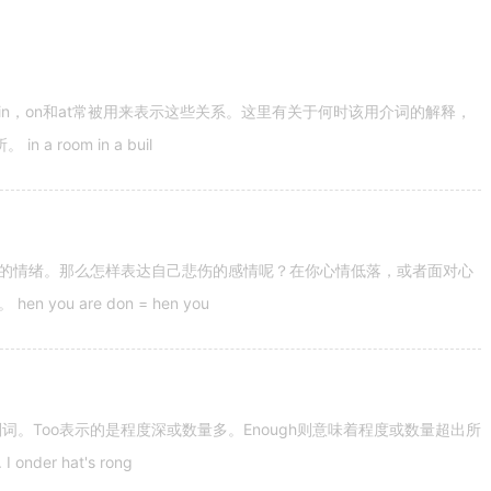
n，on和at常被用来表示这些关系。这里有关于何时该用介词的解释，
 room in a buil
的情绪。那么怎样表达自己悲伤的感情呢？在你心情低落，或者面对心
u are don = hen you
容词和副词。Too表示的是程度深或数量多。Enough则意味着程度或数量超出所
nder hat's rong