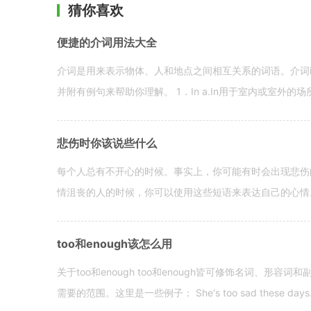
猜你喜欢
便捷的介词用法大全
介词是用来表示物体、人和地点之间相互关系的词语。介词i
并附有例句来帮助你理解。 1．In a.In用于室内或室外的场所。 in a
悲伤时你该说些什么
每个人总有不开心的时候。事实上，你可能有时会出现悲伤
情沮丧的人的时候，你可以使用这些短语来表达自己的心情。 hen yo
too和enough该怎么用
关于too和enough too和enough皆可修饰名词、形
需要的范围。这里是一些例子： She's too sad these days. I o