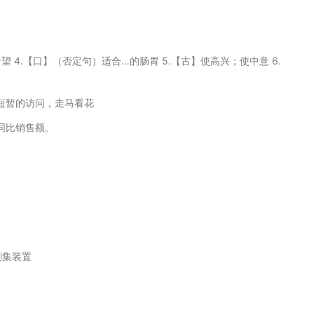
想要，希望 4.【口】（否定句）适合…的肠胃 5.【古】使高兴；使中意 6.
，短暂的访问，走马看花
es，同比销售额。
刮集装置