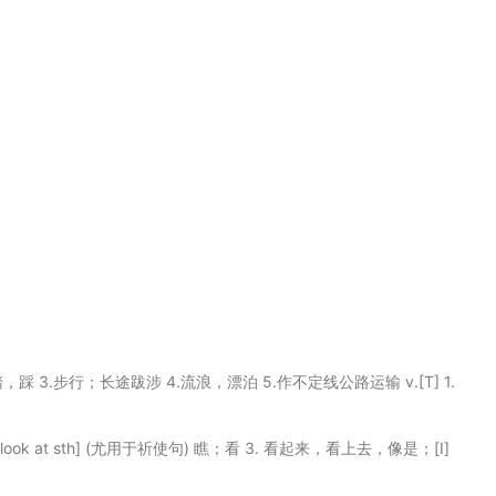
踏，踩 3.步行；长途跋涉 4.流浪，漂泊 5.作不定线公路运输 v.[T] 1.
.[I,T] [look at sth] (尤用于祈使句) 瞧；看 3. 看起来，看上去，像是；[I]