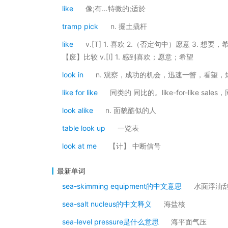
like
像;有…特微的;适於
tramp pick
n. 掘土撬杆
like
v.[T] 1. 喜欢 2.（否定句中）愿意 3. 
【废】比较 v.[I] 1. 感到喜欢；愿意；希望
look in
n. 观察，成功的机会，迅速一瞥，看望
like for like
同类的 同比的。like-for-like sal
look alike
n. 面貌酷似的人
table look up
一览表
look at me
【计】 中断信号
最新单词
sea-skimming equipment的中文意思
水面浮油
sea-salt nucleus的中文释义
海盐核
sea-level pressure是什么意思
海平面气压