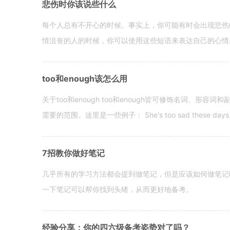
悲伤时你该说些什么
每个人总有不开心的时候。事实上，你可能有时会出现悲伤
情沮丧的人的时候，你可以使用这些短语来表达自己的心情。 hen yo
too和enough该怎么用
关于too和enough too和enough皆可修饰名词、形
需要的范围。这里是一些例子： She's too sad these days. I o
7招教你做好笔记
几乎所有的学习方法都会提到做笔记，但是应该如何做笔记
一下笔记可以帮你找到头绪，从而更好地备考。
经验分享：你的四六级备考姿势对了吗？