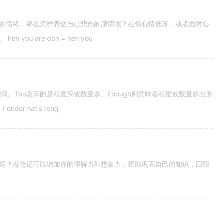
的情绪。那么怎样表达自己悲伤的感情呢？在你心情低落，或者面对心
u are don = hen you
容词和副词。Too表示的是程度深或数量多。Enough则意味着程度或数量超出所
nder hat's rong
呢？做笔记可以增加你的理解力和想象力，帮助巩固自己的知识，回顾