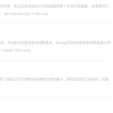
的情绪。那么怎样表达自己悲伤的感情呢？在你心情低落，或者面对心
u are don = hen you
容词和副词。Too表示的是程度深或数量多。Enough则意味着程度或数量超出所
nder hat's rong
呢？做笔记可以增加你的理解力和想象力，帮助巩固自己的知识，回顾