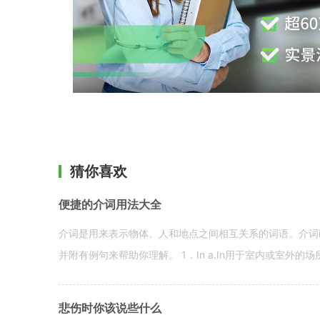
猜你喜欢
便捷的介词用法大全
介词是用来表示物体、人和地点之间相互关系的词语。介词i
并附有例句来帮助你理解。 1．In a.In用于室内或室外的场所。 in a
悲伤时你该说些什么