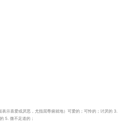
词的后面表示喜爱或厌恶，尤指屈尊俯就地）可爱的；可怜的；讨厌的 3.
 5. 微不足道的；