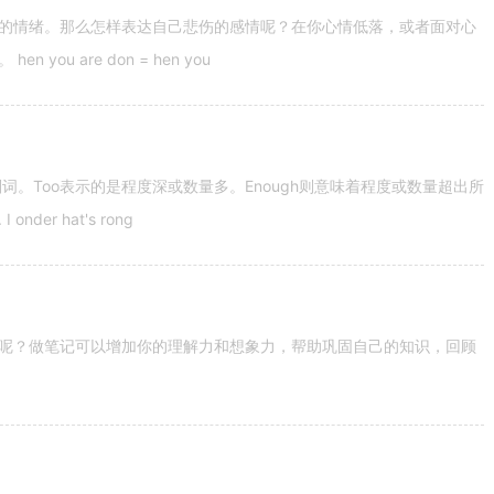
的情绪。那么怎样表达自己悲伤的感情呢？在你心情低落，或者面对心
u are don = hen you
容词和副词。Too表示的是程度深或数量多。Enough则意味着程度或数量超出所
nder hat's rong
呢？做笔记可以增加你的理解力和想象力，帮助巩固自己的知识，回顾