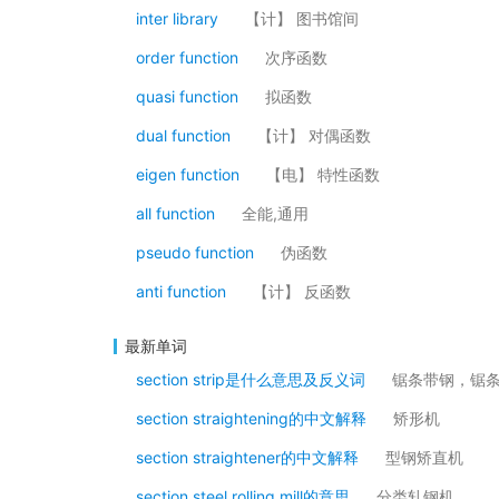
inter library
【计】 图书馆间
order function
次序函数
quasi function
拟函数
dual function
【计】 对偶函数
eigen function
【电】 特性函数
all function
全能,通用
pseudo function
伪函数
anti function
【计】 反函数
最新单词
section strip是什么意思及反义词
锯条带钢，锯
section straightening的中文解释
矫形机
section straightener的中文解释
型钢矫直机
section steel rolling mill的意思
分类轧钢机