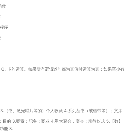
函数
库
程序
数
P、Q、R的运算。如果所有逻辑述句都为真值时运算为真；如果至少有
资料室 3.（书、激光唱片等的）个人收藏 4.系列丛书（或磁带等）；文库
用途；目的 3.职责；职务；职业 4.重大聚会，宴会；宗教仪式 5.【数】
能 8.