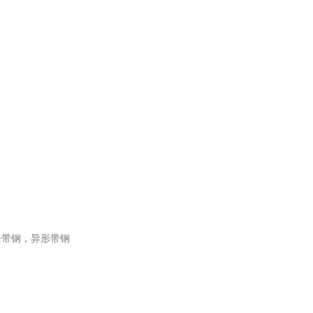
条带钢，异形带钢