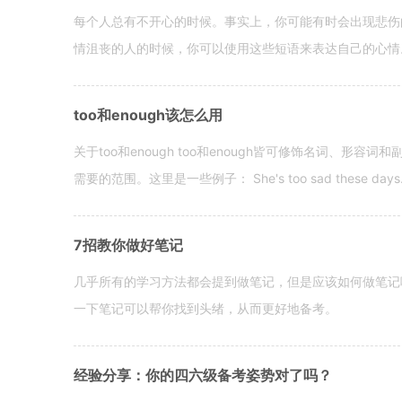
每个人总有不开心的时候。事实上，你可能有时会出现悲伤
情沮丧的人的时候，你可以使用这些短语来表达自己的心情。 hen yo
too和enough该怎么用
关于too和enough too和enough皆可修饰名词、形
需要的范围。这里是一些例子： She's too sad these days. I o
7招教你做好笔记
几乎所有的学习方法都会提到做笔记，但是应该如何做笔记
一下笔记可以帮你找到头绪，从而更好地备考。
经验分享：你的四六级备考姿势对了吗？