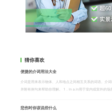
猜你喜欢
便捷的介词用法大全
介词是用来表示物体、人和地点之间相互关系的词语。介词i
并附有例句来帮助你理解。 1．In a.In用于室内或室外的场所。 in a
悲伤时你该说些什么