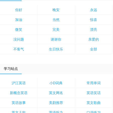
你好
晚安
永远
加油
当然
惊喜
微笑
完美
漂亮
没问题
谢谢你
亲爱的
不客气
生日快乐
全部
学习站点
沪江英语
小D词典
常用单词
新概念英语
英文网名
英语笑话
英语故事
美剧推荐
英文歌曲
英文儿歌
英语听力
口语练习