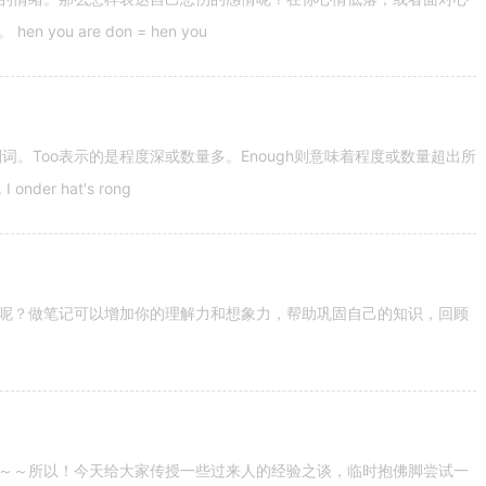
u are don = hen you
容词和副词。Too表示的是程度深或数量多。Enough则意味着程度或数量超出所
nder hat's rong
呢？做笔记可以增加你的理解力和想象力，帮助巩固自己的知识，回顾
～～所以！今天给大家传授一些过来人的经验之谈，临时抱佛脚尝试一