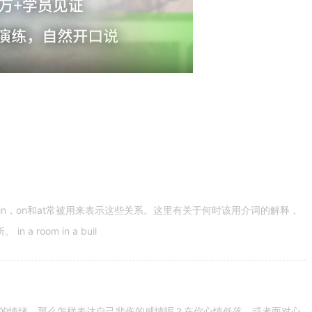
n，on和at常被用来表示这些关系。这里有关于何时该用介词的解释，
 room in a buil
的情绪。那么怎样表达自己悲伤的感情呢？在你心情低落，或者面对心