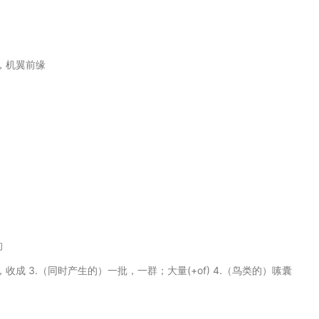
，机翼前缘
的
量），收成 3.（同时产生的）一批，一群；大量(+of) 4.（鸟类的）嗉囊