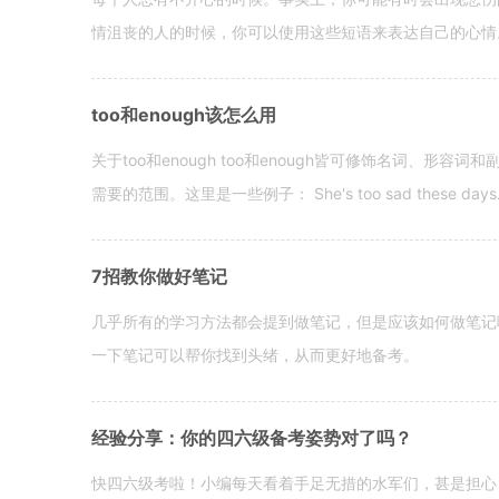
情沮丧的人的时候，你可以使用这些短语来表达自己的心情。 hen yo
too和enough该怎么用
关于too和enough too和enough皆可修饰名词、形
需要的范围。这里是一些例子： She's too sad these days. I o
7招教你做好笔记
几乎所有的学习方法都会提到做笔记，但是应该如何做笔记
一下笔记可以帮你找到头绪，从而更好地备考。
经验分享：你的四六级备考姿势对了吗？
快四六级考啦！小编每天看着手足无措的水军们，甚是担心