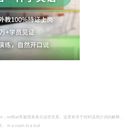
n，on和at常被用来表示这些关系。这里有关于何时该用介词的解释，
 room in a buil