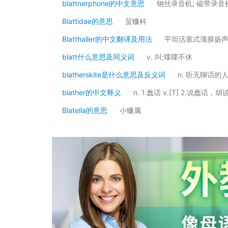
blattnerphone的中文意思
钢丝录音机; 磁带录音
Blattidae的意思
蜚蠊科
Blatthaller的中文翻译及用法
平坦活塞式薄膜扬
blatt什么意思及同义词
v. 叫;喋喋不休
blatherskite是什么意思及反义词
n. 听无聊话的
blather的中文释义
n. 1.蠢话 v.[T] 2.说蠢话，胡
Blatella的意思
小蠊属