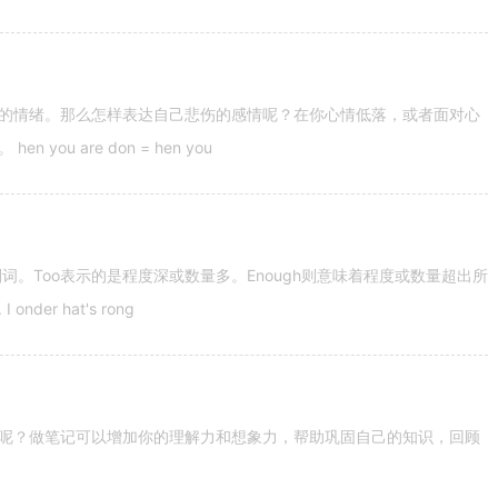
的情绪。那么怎样表达自己悲伤的感情呢？在你心情低落，或者面对心
u are don = hen you
容词和副词。Too表示的是程度深或数量多。Enough则意味着程度或数量超出所
nder hat's rong
呢？做笔记可以增加你的理解力和想象力，帮助巩固自己的知识，回顾