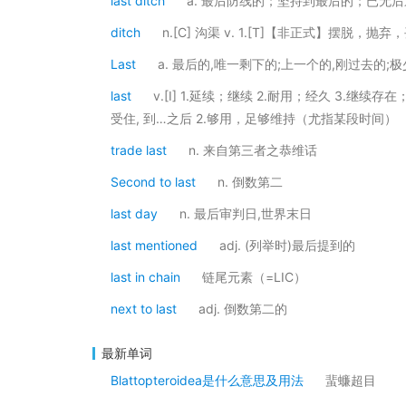
last ditch
a. 最后防线的；坚持到最后的；已无
ditch
n.[C] 沟渠 v. 1.[T]【非正式】摆脱，
Last
a. 最后的,唯一剩下的;上一个的,刚过去的;
last
v.[I] 1.延续；继续 2.耐用；经久 3.继续
受住, 到…之后 2.够用，足够维持（尤指某段时间）
trade last
n. 来自第三者之恭维话
Second to last
n. 倒数第二
last day
n. 最后审判日,世界末日
last mentioned
adj. (列举时)最后提到的
last in chain
链尾元素（=LIC）
next to last
adj. 倒数第二的
最新单词
Blattopteroidea是什么意思及用法
蜚蠊超目