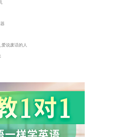
机
声器
人,爱说废话的人
说