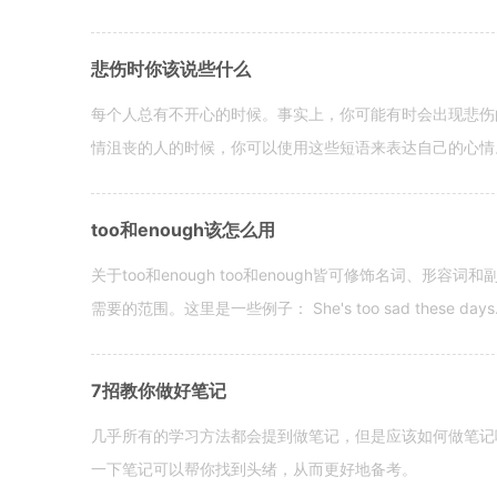
悲伤时你该说些什么
每个人总有不开心的时候。事实上，你可能有时会出现悲伤
情沮丧的人的时候，你可以使用这些短语来表达自己的心情。 hen yo
too和enough该怎么用
关于too和enough too和enough皆可修饰名词、形
需要的范围。这里是一些例子： She's too sad these days. I o
7招教你做好笔记
几乎所有的学习方法都会提到做笔记，但是应该如何做笔记
一下笔记可以帮你找到头绪，从而更好地备考。