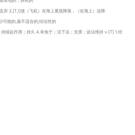
后退余地的；拼死的
抛弃，丢弃 2.[T,I]使（飞机）在海上紧急降落，（在海上）迫降
极少可能的,最不适合的;结论性的
存在；持续起作用；持久 4.幸免于；活下去；支撑；设法维持 v.[T] 1.经