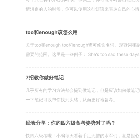
情沮丧的人的时候，你可以使用这些短语来表达自己的心情。 hen yo
too和enough该怎么用
关于too和enough too和enough皆可修饰名词、形
需要的范围。这里是一些例子： She's too sad these days. I o
7招教你做好笔记
几乎所有的学习方法都会提到做笔记，但是应该如何做笔记
一下笔记可以帮你找到头绪，从而更好地备考。
经验分享：你的四六级备考姿势对了吗？
快四六级考啦！小编每天看着手足无措的水军们，甚是担心