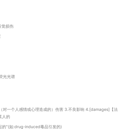
听觉损伤
应
荧光光谱
.（对一个人感情或心理造成的）伤害 3.不良影响 4.[damages]【法
或某人的
"(如:drug-induced毒品引发的)