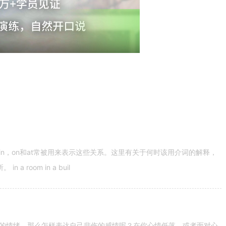
n，on和at常被用来表示这些关系。这里有关于何时该用介词的解释，
 room in a buil
的情绪。那么怎样表达自己悲伤的感情呢？在你心情低落，或者面对心