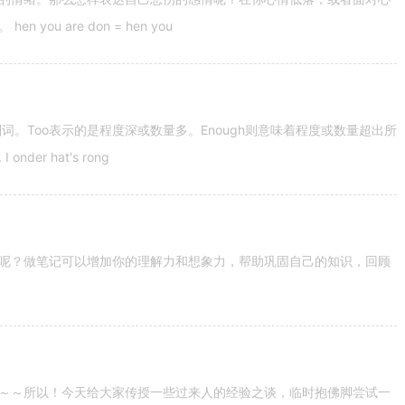
u are don = hen you
容词和副词。Too表示的是程度深或数量多。Enough则意味着程度或数量超出所
nder hat's rong
呢？做笔记可以增加你的理解力和想象力，帮助巩固自己的知识，回顾
～～所以！今天给大家传授一些过来人的经验之谈，临时抱佛脚尝试一