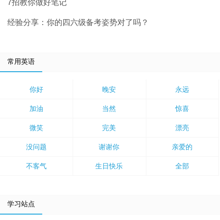
7招教你做好笔记
经验分享：你的四六级备考姿势对了吗？
常用英语
你好
晚安
永远
加油
当然
惊喜
微笑
完美
漂亮
没问题
谢谢你
亲爱的
不客气
生日快乐
全部
学习站点