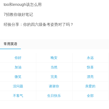
too和enough该怎么用
7招教你做好笔记
经验分享：你的四六级备考姿势对了吗？
常用英语
你好
晚安
永远
加油
当然
惊喜
微笑
完美
漂亮
没问题
谢谢你
亲爱的
不客气
生日快乐
全部