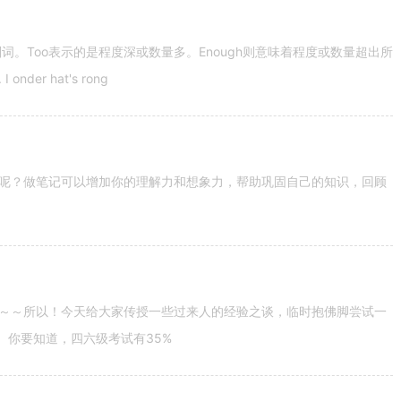
容词和副词。Too表示的是程度深或数量多。Enough则意味着程度或数量超出所
nder hat's rong
呢？做笔记可以增加你的理解力和想象力，帮助巩固自己的知识，回顾
～～所以！今天给大家传授一些过来人的经验之谈，临时抱佛脚尝试一
。你要知道，四六级考试有35%