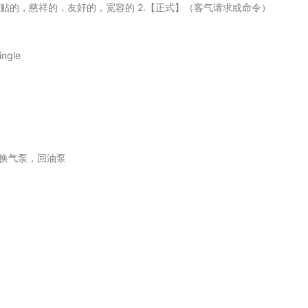
. 1.体贴的，慈祥的，友好的，宽容的 2.【正式】（客气请求或命令）
ngle
换气泵，回油泵