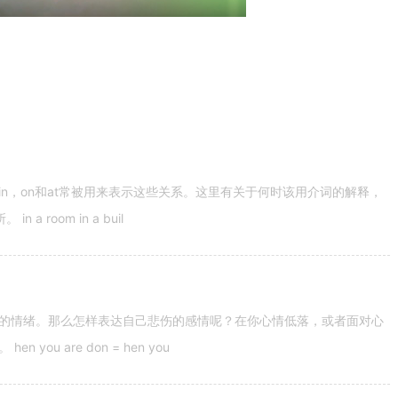
n，on和at常被用来表示这些关系。这里有关于何时该用介词的解释，
 room in a buil
的情绪。那么怎样表达自己悲伤的感情呢？在你心情低落，或者面对心
u are don = hen you