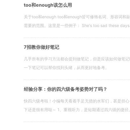
too和enough该怎么用
关于too和enough too和enough皆可修饰名词、形
需要的范围。这里是一些例子： She's too sad these days. I o
7招教你做好笔记
几乎所有的学习方法都会提到做笔记，但是应该如何做笔记
一下笔记可以帮你找到头绪，从而更好地备考。
经验分享：你的四六级备考姿势对了吗？
快四六级考啦！小编每天看着手足无措的水军们，甚是担心
下还是很有用哒～ 1、重视听力，是短期通过四六级的捷径