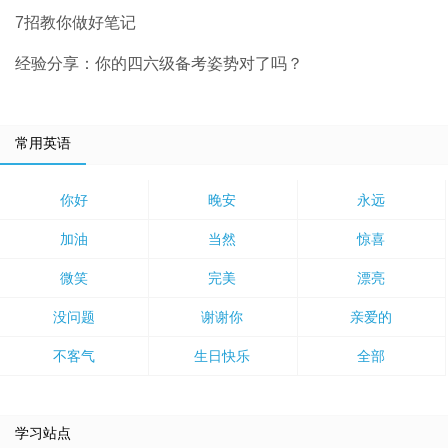
7招教你做好笔记
经验分享：你的四六级备考姿势对了吗？
常用英语
你好
晚安
永远
加油
当然
惊喜
微笑
完美
漂亮
没问题
谢谢你
亲爱的
不客气
生日快乐
全部
学习站点