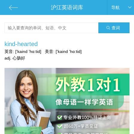
沪江英语词库
导航
查词
kind-hearted
英音:
['kaind 'hɑ:tid]
美音:
['kaind 'hɑ:tid]
adj. 心肠好