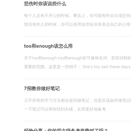
悲伤时你该说些什么
每个人总有不开心的时候。事实上，你可能有时会出现悲伤
情沮丧的人的时候，你可以使用这些短语来表达自己的心情。 hen yo
too和enough该怎么用
关于too和enough too和enough皆可修饰名词、形
需要的范围。这里是一些例子： She's too sad these days. I o
7招教你做好笔记
几乎所有的学习方法都会提到做笔记，但是应该如何做笔记
一下笔记可以帮你找到头绪，从而更好地备考。
经验分享：你的四六级备考姿势对了吗？