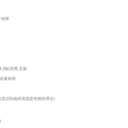
子馅饼
,[喻]屈辱,丢脸
，农家馅饼
人们应该意识到地球资源是有限的理论)
饼