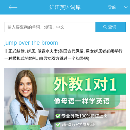
沪江英语词库
导航
查词
jump over the broom
非正式结婚, 姘居, 做露水夫妻(英国古代风俗, 男女姘居者必须举行
一种模拟式的婚礼, 由男女双方跳过一个扫帚柄)