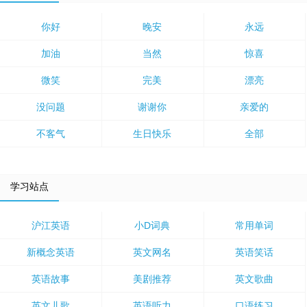
你好
晚安
永远
加油
当然
惊喜
微笑
完美
漂亮
没问题
谢谢你
亲爱的
不客气
生日快乐
全部
学习站点
沪江英语
小D词典
常用单词
新概念英语
英文网名
英语笑话
英语故事
美剧推荐
英文歌曲
英文儿歌
英语听力
口语练习