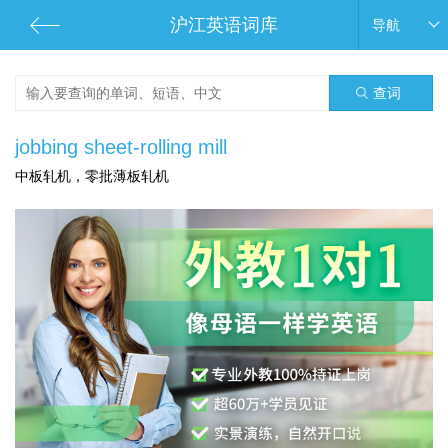
沪江英语词库
导航
查词
jobbing sheet-rolling mill
中板轧机，零批薄板轧机