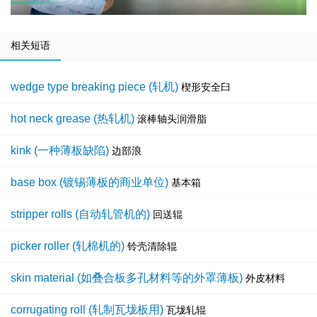
相关短语
wedge type breaking piece (轧机)
楔形安全臼
hot neck grease (热轧机)
滚棒轴头润滑脂
kink (一种薄板缺陷)
边部浪
base box (镀锡薄板的商业单位)
基本箱
stripper rolls (自动轧管机的)
回送辊
picker roller (轧棉机的)
铃壳清除辊
skin material (如叠合板多孔材料等的外罩薄板)
外皮材料
corrugating roll (轧制瓦垅板用)
瓦垅轧辊