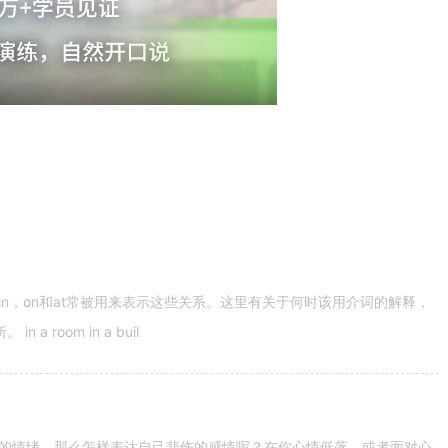
n，on和at常被用来表示这些关系。这里有关于何时该用介词的解释，
 room in a buil
的情绪。那么怎样表达自己悲伤的感情呢？在你心情低落，或者面对心