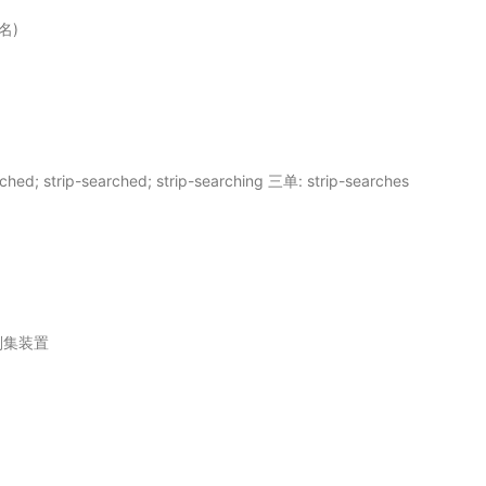
名)
d; strip-searched; strip-searching 三单: strip-searches
刮集装置