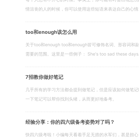
情沮丧的人的时候，你可以使用这些短语来表达自己的心情。 hen yo
too和enough该怎么用
关于too和enough too和enough皆可修饰名词、形
需要的范围。这里是一些例子： She's too sad these days. I o
7招教你做好笔记
几乎所有的学习方法都会提到做笔记，但是应该如何做笔记
一下笔记可以帮你找到头绪，从而更好地备考。
经验分享：你的四六级备考姿势对了吗？
快四六级考啦！小编每天看着手足无措的水军们，甚是担心