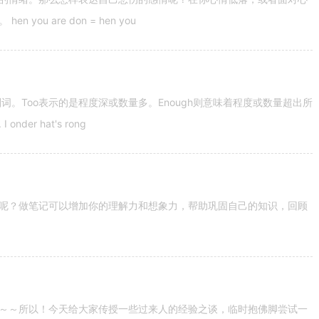
u are don = hen you
容词和副词。Too表示的是程度深或数量多。Enough则意味着程度或数量超出所
nder hat's rong
呢？做笔记可以增加你的理解力和想象力，帮助巩固自己的知识，回顾
～～所以！今天给大家传授一些过来人的经验之谈，临时抱佛脚尝试一