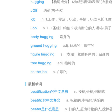
hugging
【构词成分】 (构成形容词)表示"(衣服)紧身的
JOB
约伯(男子名)
job
n. 1.工作，零活，职业，事情，职位 v.[I] 
Job
n. 1.〈圣经〉约伯 2.极有耐心的人 乔布(男子
body hugging
紧身的
ground hugging
adj. 贴地的；低空的
figure hugging
a.（衣服）紧贴身体的；贴身的
tree hugging
adj. 抱树的
on the job
a. 在职的
最新单词
beatification的中文意思
n. 授福,受福,列福式
beatific的中文释义
a. 祝福的,幸福的,快乐的
beater是什么意思
n. 打的人,赶出猎物的人,搅拌