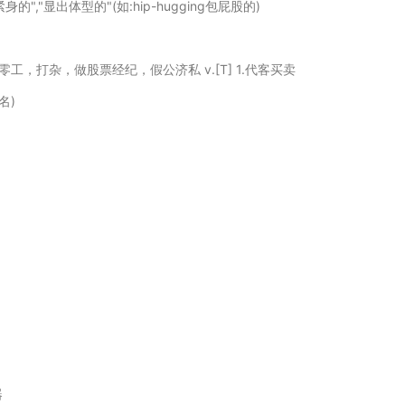
","显出体型的"(如:hip-hugging包屁股的)
1.做零工，打杂，做股票经纪，假公济私 v.[T] 1.代客买卖
名)
器