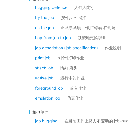
hugging defence
人钉人防守
by the job
按件,计件,论件
on the job
正从事某项工作,忙碌着;在现场
hop from job to job
频繁地更换职业
job description (job specification)
作业说明
print job
n.[计]打印作业
shack job
情妇,姘头
active job
运行中的作业
foreground job
前台作业
emulation job
仿真作业
相似单词
job hugging
在目前工作上努力不变动的 job-huggin