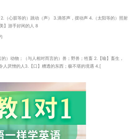
拍子 2.（心脏等的）跳动（声） 3.滴答声，摆动声 4.（太阳等的）照射
【美】游手好闲的人 8
的
相对而言的）动物；（与人相对而言的）兽；野兽；牲畜 2.【喻】畜生，
厌憎的人3.【口】糟透的东西；极不堪的境遇 4.[