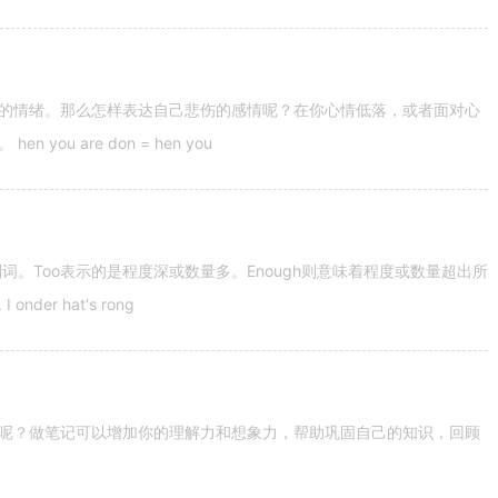
的情绪。那么怎样表达自己悲伤的感情呢？在你心情低落，或者面对心
u are don = hen you
容词和副词。Too表示的是程度深或数量多。Enough则意味着程度或数量超出所
nder hat's rong
呢？做笔记可以增加你的理解力和想象力，帮助巩固自己的知识，回顾