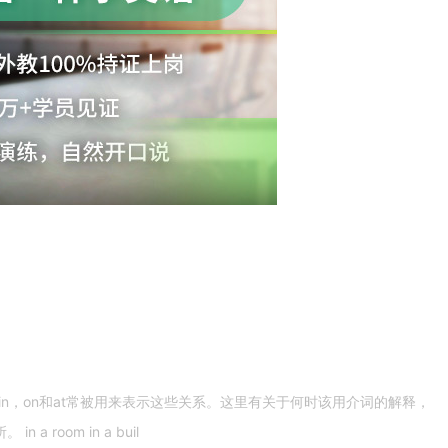
n，on和at常被用来表示这些关系。这里有关于何时该用介词的解释，
 room in a buil