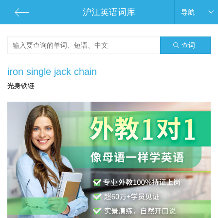
沪江英语词库
导航
查词
iron single jack chain
光身铁链