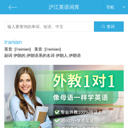
沪江英语词库
导航
查词
Iranian
英音:
[i'reiniən]
美音:
[i'reiniən]
副词 伊朗的,伊朗语系的名词 伊朗人,伊朗语