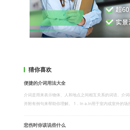
猜你喜欢
便捷的介词用法大全
介词是用来表示物体、人和地点之间相互关系的词语。介词i
并附有例句来帮助你理解。 1．In a.In用于室内或室外的场所。 in a
悲伤时你该说些什么