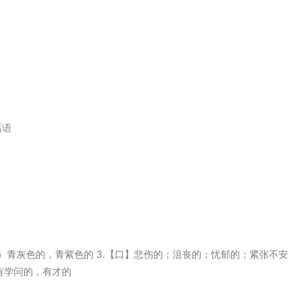
话语
皮肤等）青灰色的，青紫色的 3.【口】悲伤的；沮丧的；忧郁的；紧张不安
）有学问的，有才的