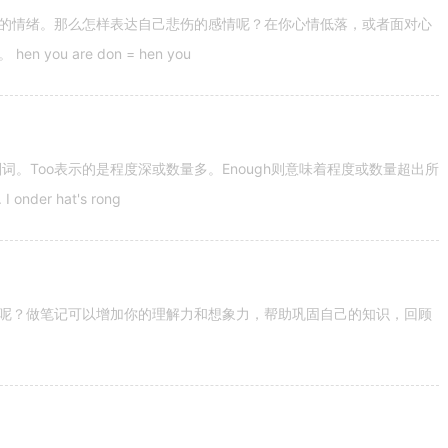
的情绪。那么怎样表达自己悲伤的感情呢？在你心情低落，或者面对心
u are don = hen you
容词和副词。Too表示的是程度深或数量多。Enough则意味着程度或数量超出所
nder hat's rong
呢？做笔记可以增加你的理解力和想象力，帮助巩固自己的知识，回顾