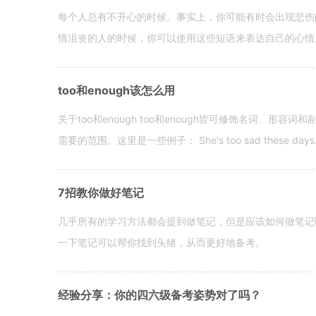
每个人总有不开心的时候。事实上，你可能有时会出现悲伤
情沮丧的人的时候，你可以使用这些短语来表达自己的心情。 hen yo
too和enough该怎么用
关于too和enough too和enough皆可修饰名词、形
需要的范围。这里是一些例子： She's too sad these days. I o
7招教你做好笔记
几乎所有的学习方法都会提到做笔记，但是应该如何做笔记
一下笔记可以帮你找到头绪，从而更好地备考。
经验分享：你的四六级备考姿势对了吗？