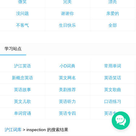
微笑
完美
漂亮
没问题
谢谢你
亲爱的
不客气
生日快乐
全部
学习站点
沪江英语
小D词典
常用单词
新概念英语
英文网名
英语笑话
英语故事
美剧推荐
英文歌曲
英文儿歌
英语听力
口语练习
单词背诵
英语专四
英语专八
沪江词库
>
inspection
的搜索结果