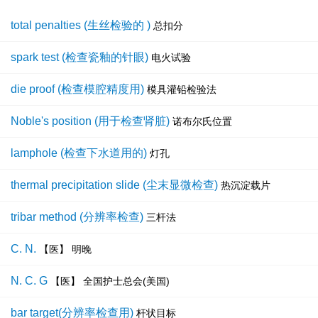
total penalties (生丝检验的 )
总扣分
spark test (检查瓷釉的针眼)
电火试验
die proof (检查模腔精度用)
模具灌铅检验法
Noble's position (用于检查肾脏)
诺布尔氏位置
lamphole (检查下水道用的)
灯孔
thermal precipitation slide (尘末显微检查)
热沉淀载片
tribar method (分辨率检查)
三杆法
C. N.
【医】 明晚
N. C. G
【医】 全国护士总会(美国)
bar target(分辨率检查用)
杆状目标