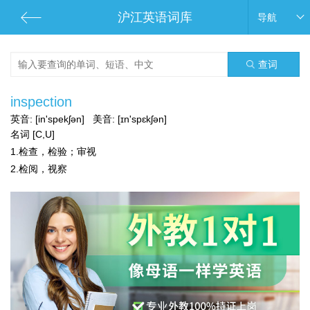
沪江英语词库
导航
查词
inspection
英音:
[in'spekʃən]
美音:
[ɪn'spɛkʃən]
名词 [C,U]
1.检查，检验；审视
2.检阅，视察