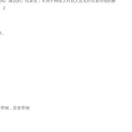
，附录；（英国新闻广播后的）结束语；常用于网络上对别人意见作出更详细的解
 2
方秒。
条带钢，异形带钢