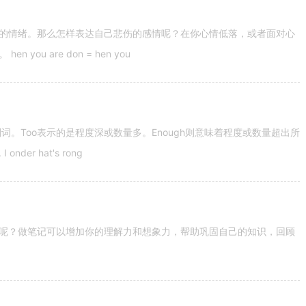
的情绪。那么怎样表达自己悲伤的感情呢？在你心情低落，或者面对心
u are don = hen you
容词和副词。Too表示的是程度深或数量多。Enough则意味着程度或数量超出所
nder hat's rong
呢？做笔记可以增加你的理解力和想象力，帮助巩固自己的知识，回顾