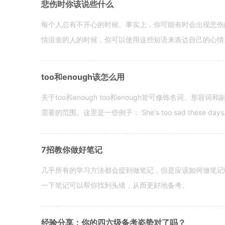
悲伤时你该说些什么
每个人总有不开心的时候。事实上，你可能有时会出现悲伤
情沮丧的人的时候，你可以使用这些短语来表达自己的心情。 hen yo
too和enough该怎么用
关于too和enough too和enough皆可修饰名词、形
需要的范围。这里是一些例子： She's too sad these days. I o
7招教你做好笔记
几乎所有的学习方法都会提到做笔记，但是应该如何做笔记
一下笔记可以帮你找到头绪，从而更好地备考。
经验分享：你的四六级备考姿势对了吗？