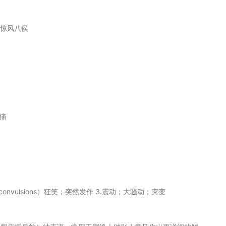
惊风八侯
痛
2.（convulsions）狂笑；突然发作 3.震动；大骚动；灾变