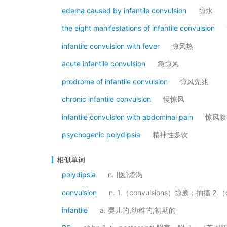
edema caused by infantile convulsion
惊水
the eight manifestations of infantile convulsion
infantile convulsion with fever
惊风热
acute infantile convulsion
急惊风
prodrome of infantile convulsion
惊风先兆
chronic infantile convulsion
慢惊风
infantile convulsion with abdominal pain
惊风腹
psychogenic polydipsia
精神性多饮
相似单词
polydipsia
n. [医]烦渴
convulsion
n. 1.（convulsions）惊厥；抽搐 
infantile
a. 婴儿的,幼稚的,初期的