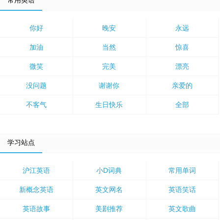
常用英语
你好
晚安
永远
加油
当然
惊喜
微笑
完美
漂亮
没问题
谢谢你
亲爱的
不客气
生日快乐
全部
学习站点
沪江英语
小D词典
常用单词
新概念英语
英文网名
英语笑话
英语故事
美剧推荐
英文歌曲