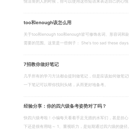
情沮丧的人的时候，你可以使用这些短语来表达自己的心情。 hen yo
too和enough该怎么用
关于too和enough too和enough皆可修饰名词、形
需要的范围。这里是一些例子： She's too sad these days. I o
7招教你做好笔记
几乎所有的学习方法都会提到做笔记，但是应该如何做笔记
一下笔记可以帮你找到头绪，从而更好地备考。
经验分享：你的四六级备考姿势对了吗？
快四六级考啦！小编每天看着手足无措的水军们，甚是担心
下还是很有用哒～ 1、重视听力，是短期通过四六级的捷径