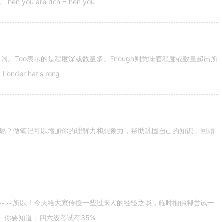
u are don = hen you
容词和副词。Too表示的是程度深或数量多。Enough则意味着程度或数量超出所
nder hat's rong
呢？做笔记可以增加你的理解力和想象力，帮助巩固自己的知识，回顾
～～所以！今天给大家传授一些过来人的经验之谈，临时抱佛脚尝试一
。你要知道，四六级考试有35%