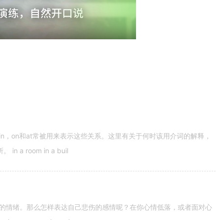
n，on和at常被用来表示这些关系。这里有关于何时该用介词的解释，
 room in a buil
的情绪。那么怎样表达自己悲伤的感情呢？在你心情低落，或者面对心