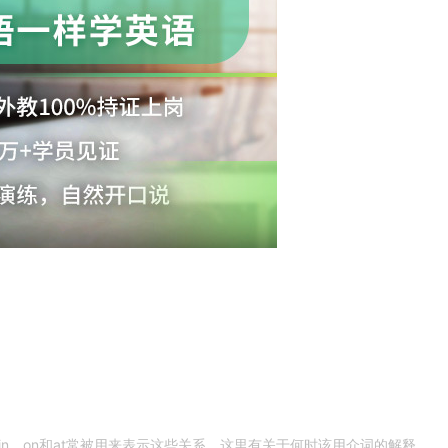
n，on和at常被用来表示这些关系。这里有关于何时该用介词的解释，