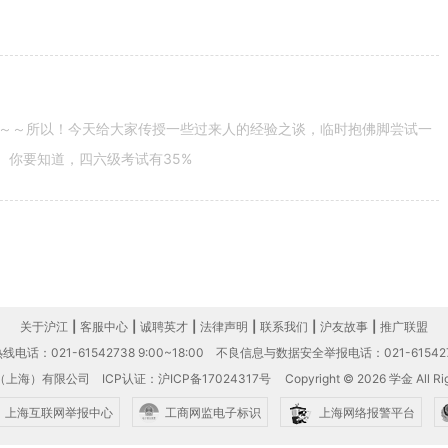
～～所以！今天给大家传授一些过来人的经验之谈，临时抱佛脚尝试一
。你要知道，四六级考试有35%
关于沪江
|
客服中心
|
诚聘英才
|
法律声明
|
联系我们
|
沪友故事
|
推广联盟
电话：021-61542738 9:00~18:00
不良信息与数据安全举报电话：021-61542
（上海）有限公司
ICP认证：沪ICP备17024317号
Copyright © 2026 学金 All Rig
上海互联网举报中心
工商网监电子标识
上海网络报警平台