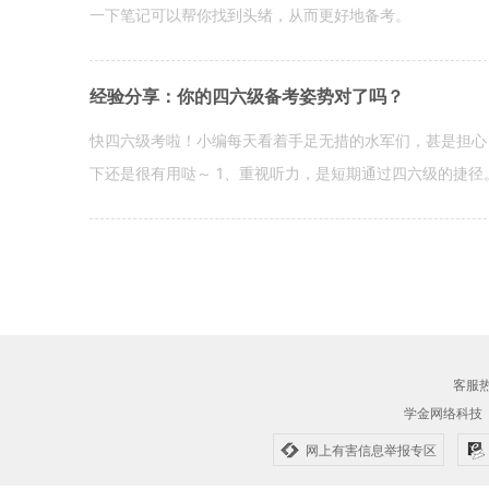
一下笔记可以帮你找到头绪，从而更好地备考。
经验分享：你的四六级备考姿势对了吗？
快四六级考啦！小编每天看着手足无措的水军们，甚是担心
下还是很有用哒～ 1、重视听力，是短期通过四六级的捷径
客服热线
学金网络科技
网上有害信息举报专区