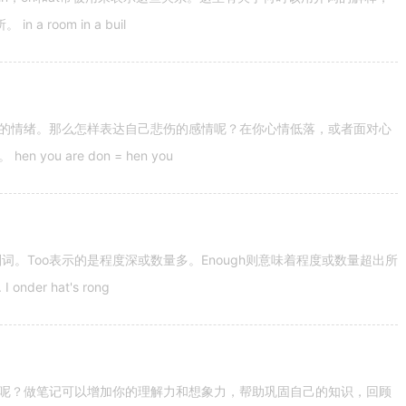
 room in a buil
的情绪。那么怎样表达自己悲伤的感情呢？在你心情低落，或者面对心
u are don = hen you
容词和副词。Too表示的是程度深或数量多。Enough则意味着程度或数量超出所
nder hat's rong
呢？做笔记可以增加你的理解力和想象力，帮助巩固自己的知识，回顾