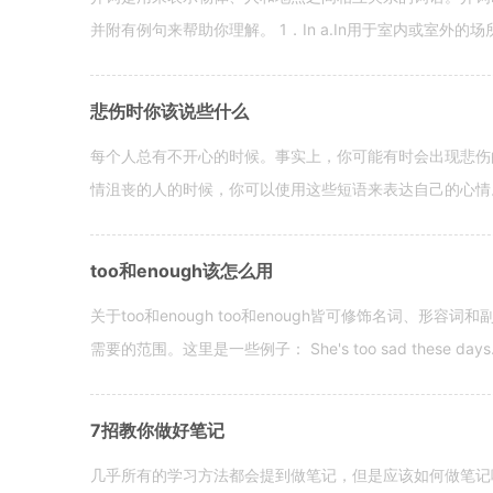
并附有例句来帮助你理解。 1．In a.In用于室内或室外的场所。 in a
悲伤时你该说些什么
每个人总有不开心的时候。事实上，你可能有时会出现悲伤
情沮丧的人的时候，你可以使用这些短语来表达自己的心情。 hen yo
too和enough该怎么用
关于too和enough too和enough皆可修饰名词、形
需要的范围。这里是一些例子： She's too sad these days. I o
7招教你做好笔记
几乎所有的学习方法都会提到做笔记，但是应该如何做笔记