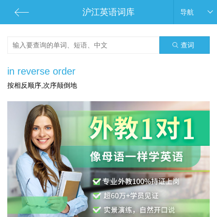
沪江英语词库
导航
查词
in reverse order
按相反顺序,次序颠倒地